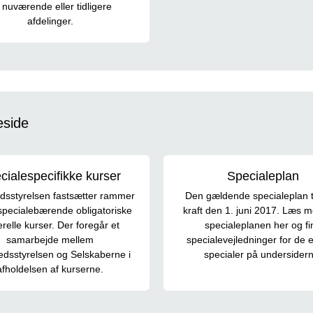
 nuværende eller tidligere
afdelinger.
eside
cialespecifikke kurser
Specialeplan
sstyrelsen fastsætter rammer
Den gældende specialeplan t
specialebærende obligatoriske
kraft den 1. juni 2017. Læs 
relle kurser. Der foregår et
specialeplanen her og fi
samarbejde mellem
specialevejledninger for de 
dsstyrelsen og Selskaberne i
specialer på undersidern
afholdelsen af kurserne.