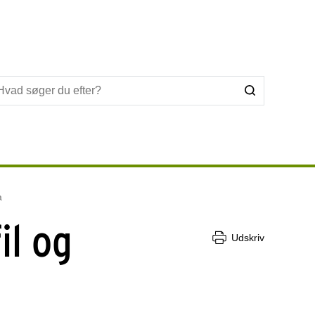
a
il og
Udskriv