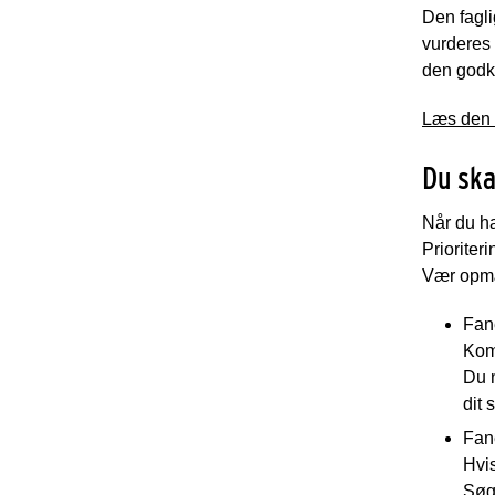
Den fagli
vurderes 
den godk
Læs den f
Du ska
Når du ha
Prioriteri
Vær opm
Fan
Kom
Du m
dit 
Fan
Hvis
Søg 