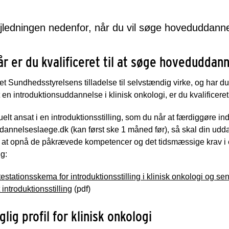
ledningen nedenfor, når du vil søge hoveduddannels
r er du kvalificeret til at søge hoveduddan
et Sundhedsstyrelsens tilladelse til selvstændig virke, og har 
en introduktionsuddannelse i klinisk onkologi, er du kvalificere
uelt ansat i en introduktionsstilling, som du når at færdiggøre 
dannelseslaege.dk (kan først ske 1 måned før), så skal din ud
s at opnå de påkrævede kompetencer og det tidsmæssige krav i 
g:
testationsskema for introduktionsstilling i klinisk onkologi og 
introduktionsstilling
(pdf)
glig profil for klinisk onkologi