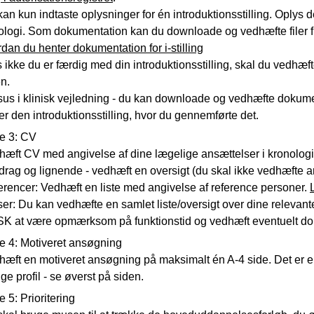
an kun indtaste oplysninger for én introduktionsstilling. Oplys d
ologi. Som dokumentation kan du downloade og vedhæfte filer 
dan du henter dokumentation for i-stilling
 ikke du er færdig med din introduktionsstilling, skal du vedhæ
n.
sus i klinisk vejledning - du kan downloade og vedhæfte dokume
r den introduktionsstilling, hvor du gennemførte det.
e 3: CV
æft CV med angivelse af dine lægelige ansættelser i kronologis
drag og lignende - vedhæft en oversigt (du skal ikke vedhæfte art
rencer: Vedhæft en liste med angivelse af reference personer.
er: Du kan vedhæfte en samlet liste/oversigt over dine relevante
K at være opmærksom på funktionstid og vedhæft eventuelt d
e 4: Motiveret ansøgning
æft en motiveret ansøgning på maksimalt én A-4 side. Det er en 
ige profil - se øverst på siden.
 5: Prioritering