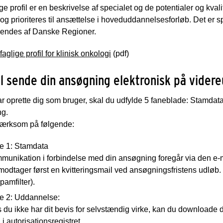
ge profil er en beskrivelse af specialet og de potentialer og kv
og prioriteres til ansættelse i hoveduddannelsesforløb. Det er sp
endes af Danske Regioner.
aglige profil for klinisk onkolog
i
(pdf)
l sende din ansøgning elektronisk på vider
r oprette dig som bruger, skal du udfylde 5 faneblade: Stamda
ng.
ærksom på følgende:
e 1: Stamdata
munikation i forbindelse med din ansøgning foregår via den e-m
odtager først en kvitteringsmail ved ansøgningsfristens udløb.
spamfilter).
e 2: Uddannelse:
 du ikke har dit bevis for selvstændig virke, kan du downloade de
i autorisationsregistret
.