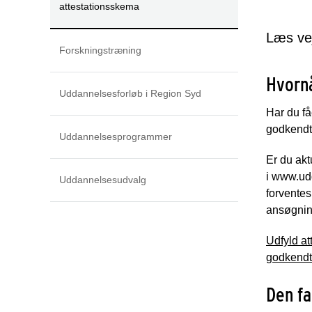
attestationsskema
Læs vej
Forskningstræning
Hvornå
Uddannelsesforløb i Region Syd
Har du få
godkendt 
Uddannelsesprogrammer
Er du akt
i www.ud
Uddannelsesudvalg
forvente
ansøgnin
Udfyld at
godkendt 
Den fa