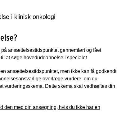
e i klinisk onkologi
nelse?
du på ansættelsestidspunktet gennemført og fået
t til at søge hoveduddannelse i specialet
inden ansættelsestidspunktet, men ikke kan få godkendt
dannelsesansvarlige overlæge vurdere, om du
et vurderingsskema. Dette skema skal vedhæftes din
send den med din ansøgning, hvis du ikke har en