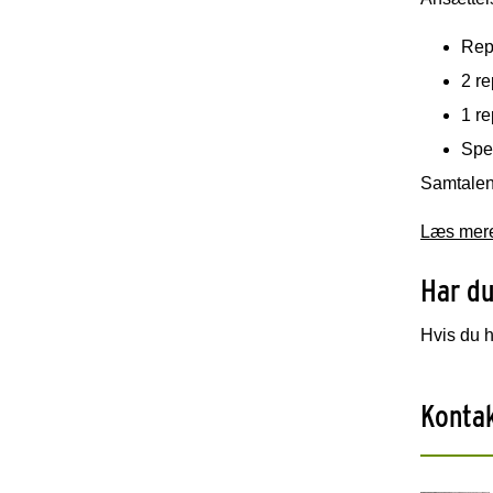
Rep
2 re
1 r
Spe
Samtalen 
Læs mere
Har du
Hvis du 
Konta