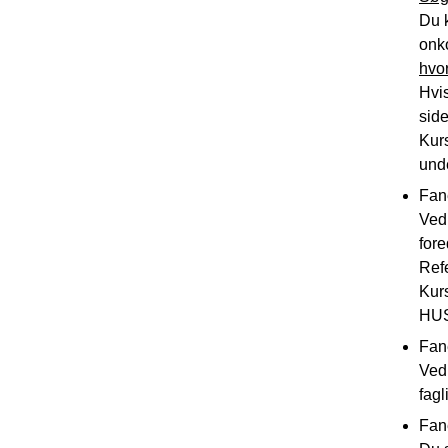
Du k
onk
hvor
Hvis
side
Kur
unde
Fan
Vedh
fore
Refe
Kurs
HUS
Fan
Vedh
fagl
Fane