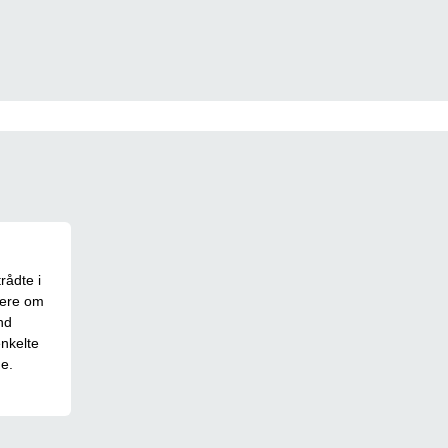
rådte i
mere om
nd
enkelte
e.