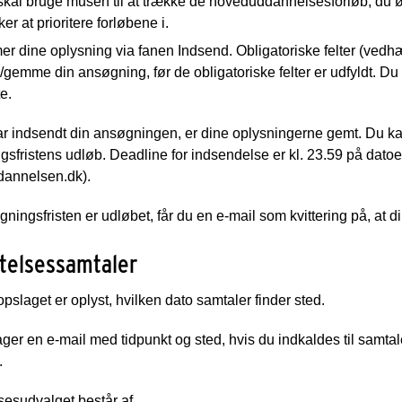
kal bruge musen til at trække de hoveduddannelsesforløb, du øns
er at prioritere forløbene i.
 dine oplysning via fanen Indsend. Obligatoriske felter (vedhæ
gemme din ansøgning, før de obligatoriske felter er udfyldt. Du 
e.
r indsendt din ansøgningen, er dine oplysningerne gemt. Du kan 
sfristens udløb. Deadline for indsendelse er kl. 23.59 på datoe
dannelsen.dk).
ningsfristen er udløbet, får du en e-mail som kvittering på, at 
telsessamtaler
sopslaget er oplyst, hvilken dato samtaler finder sted.
er en e-mail med tidpunkt og sted, hvis du indkaldes til samtale
.
sesudvalget består af