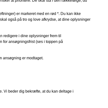
ker at prioritere. De skal stå i den rækkefølge, du
ftninger) er markeret med en rød *. Du kan ikke
skal også på tro og love afkrydse, at dine oplysninger
redigere i dine oplysninger frem til
n for ansøgningsfrist (ses i toppen på
din ansøgning er modtaget.
. Vi beder dig bekræfte, at du kan deltage i