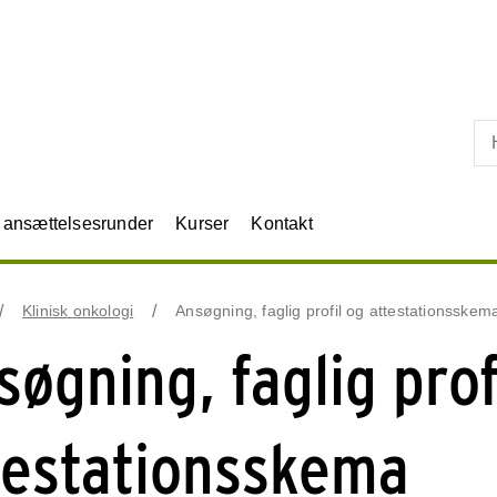
Skip til primært indhold
r ansættelsesrunder
Kurser
Kontakt
Klinisk onkologi
Ansøgning, faglig profil og attestationsskem
søgning, faglig prof
testationsskema