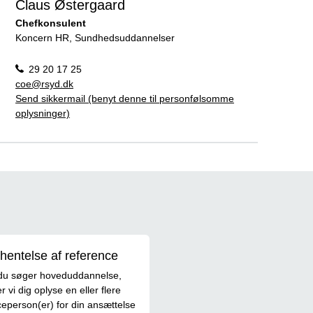
Claus Østergaard
Chefkonsulent
Koncern HR, Sundhedsuddannelser
29 20 17 25
coe@rsyd.dk
Send sikkermail (benyt denne til personfølsomme
oplysninger)
hentelse af reference
du søger hoveduddannelse,
r vi dig oplyse en eller flere
ceperson(er) for din ansættelse