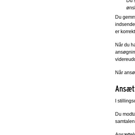
Du s
ønsk
Du gemmer
indsende/
er korrekt
Når du ha
ansøgning
videreud
Når ansøg
Ansæt
I stilling
Du modtag
samtalen
Ansættel