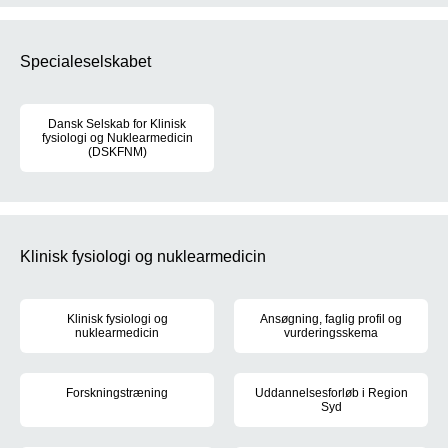
Specialeselskabet
Dansk Selskab for Klinisk
fysiologi og Nuklearmedicin
(DSKFNM)
DSKFNM’s formål er at befordre teoretiske og praktiske fremskridt 
Klinisk fysiologi og nuklearmedicin
Klinisk fysiologi og
Ansøgning, faglig profil og
nuklearmedicin
vurderingsskema
Som speciallæge i klinisk fysiologi og nuklearmedicin har du et in
Læs vejledningen nedenfor, når 
Forskningstræning
Uddannelsesforløb i Region
Syd
Du skal gennemføre forskningstræning i dit hoveduddannelsesforl
Der opslås 1 hoveduddannelsesfor