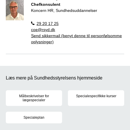
Chefkonsulent
Koncern HR, Sundhedsuddannelser
29 20 17 25
coe@rsyd.dk
Send sikkermail (benyt denne til personfølsomme
oplysninger)
Læs mere på Sundhedsstyrelsens hjemmeside
Målbeskrivelser for
Specialespecifikke kurser
lægespecialer
Sundhedsstyrelsen fastsætter r
For hvert af de 39 lægespecialer er der udarbejdet målbeskrivel
Specialeplan
Den gældende specialeplan trådte i kraft den 1. juni 2017. Læs m