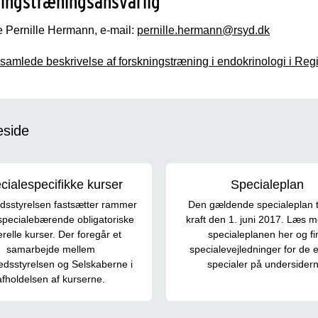
ingstræningsansvarlig
 Pernille Hermann
, e
-mail:
pernille.hermann@rsyd.dk
samlede beskrivelse af forskningstræning i endokrinologi i Reg
eside
cialespecifikke kurser
Specialeplan
sstyrelsen fastsætter rammer
Den gældende specialeplan t
specialebærende obligatoriske
kraft den 1. juni 2017. Læs 
relle kurser. Der foregår et
specialeplanen her og fi
samarbejde mellem
specialevejledninger for de 
dsstyrelsen og Selskaberne i
specialer på undersidern
afholdelsen af kurserne.