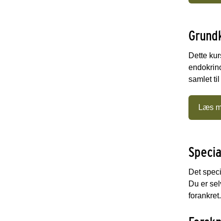
Grund
Dette ku
endokrino
samlet ti
Læs m
Specia
Det speci
Du er selv
forankret.