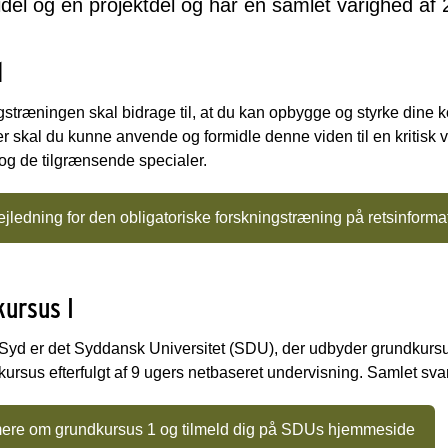
idel og en projektdel og har en samlet varighed af
l
stræningen skal bidrage til, at du kan opbygge og styrke dine 
 skal du kunne anvende og formidle denne viden til en kritisk v
og de tilgrænsende specialer.
jledning for den obligatoriske forskningstræning på retsinforma
ursus I
Syd er det Syddansk Universitet (SDU), der udbyder grundkursu
 kursus efterfulgt af 9 ugers netbaseret undervisning. Samlet svar
ere om grundkursus 1 og tilmeld dig på SDUs hjemmeside