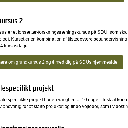
kursus 2
rsus er et fortsætter-forskningstræningskursus på SDU, som sk
logi. Kurset er en kombination af tilstedeværelsesundervisning o
l 4 kursusdage.
ere om grundkursus 2 og tilmed dig på SDUs hjemmeside
lespecifikt projekt
ale specifikke projekt har en varighed af 10 dage. Husk at koor
 ansvarlig for at starte projektet og finde vejleder, som i videst 