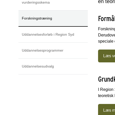
en teor
vurderingsskema
Formå
Forskningstræning
Forskning
Uddannelsesforløb i Region Syd
Derudover
speciale 
Uddannelsesprogrammer
Læs ve
Uddannelsesudvalg
Grundk
I Region 
teoretisk
Læs m