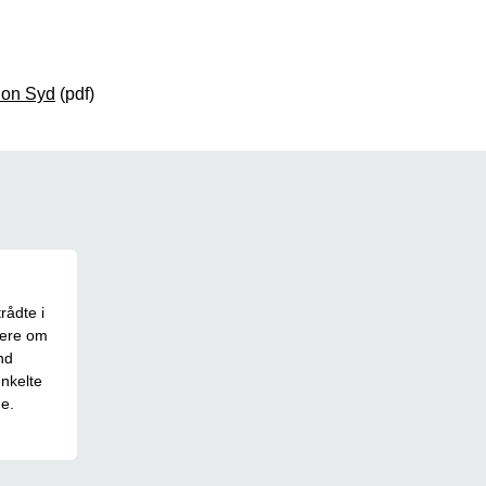
ion Syd
(pdf)
rådte i
mere om
nd
enkelte
e.