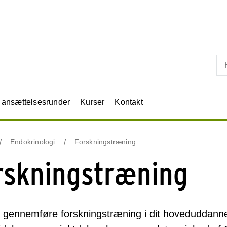
Skip til primært indhold
r ansættelsesrunder
Kurser
Kontakt
Endokrinologi
Forskningstræning
rskningstræning
 gennemføre forskningstræning i dit hoveduddanne