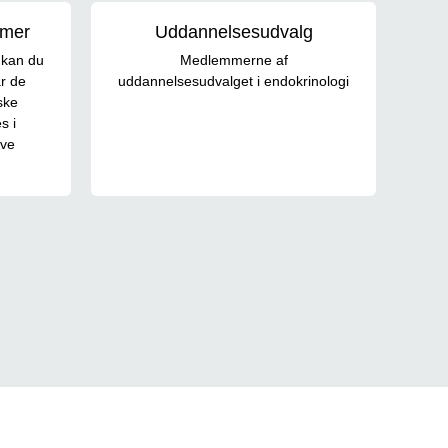
mmer
Uddannelsesudvalg
 kan du
Medlemmerne af
r de
uddannelsesudvalget i endokrinologi
iske
s i
ive