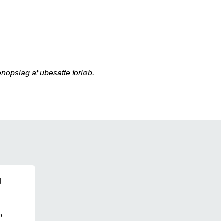
nopslag af ubesatte forløb.
g
b.