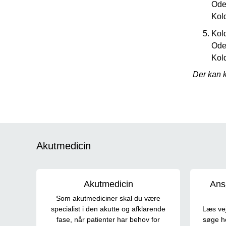
Oden
Kol
Kol
Oden
Kol
Der kan k
Akutmedicin
Akutmedicin
Ansø
Som akutmediciner skal du være
specialist i den akutte og afklarende
Læs vej
fase, når patienter har behov for
søge h