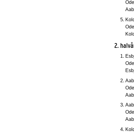
Oden
Aab
Kol
Oden
Kol
2. halv
Esb
Oden
Esb
Aab
Oden
Aab
Aab
Oden
Aab
Kol