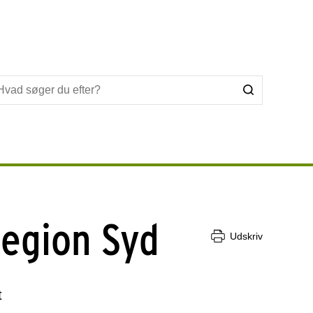
Region Syd
Udskriv
t