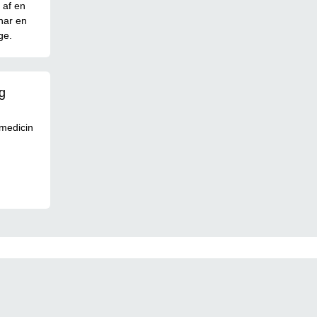
 af en
 har en
ge.
g
medicin