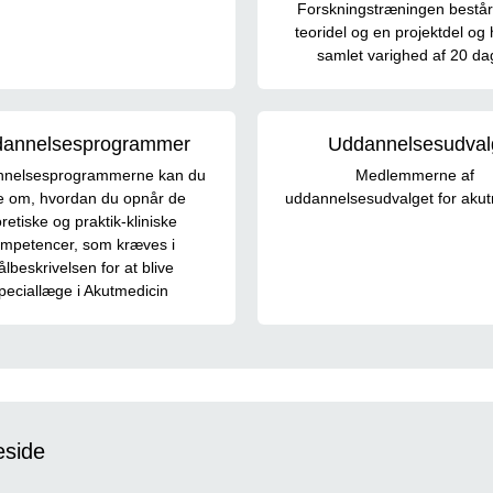
Forskningstræningen består
teoridel og en projektdel og
samlet varighed af 20 da
annelsesprogrammer
Uddannelsesudval
nnelsesprogrammerne kan du
Medlemmerne af
e om, hvordan du opnår de
uddannelsesudvalget for akut
retiske og praktik-kliniske
mpetencer, som kræves i
lbeskrivelsen for at blive
peciallæge i Akutmedicin
eside