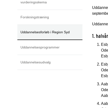
vurderingsskema
Uddannels
septembe
Forskningstræning
Uddannels
Uddannelsesforløb i Region Syd
1. halvå
Esb
Uddannelsesprogrammer
Oden
Esb
Uddannelsesudvalg
Esb
Oden
Esb
Aab
Oden
Aab
Aab