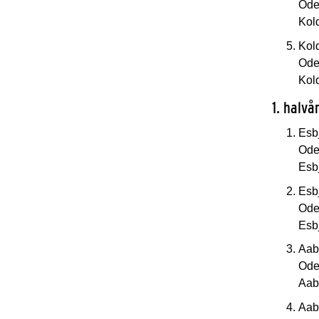
Oden
Kol
Kol
Oden
Kol
1. halvå
Esb
Oden
Esb
Esb
Oden
Esb
Aab
Oden
Aab
Aab