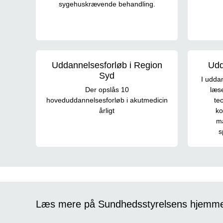
sygehuskrævende behandling.
Uddannelsesforløb i Region
Udd
Syd
I udda
Der opslås 10
læs
hoveduddannelsesforløb i akutmedicin
teo
årligt
ko
må
s
Læs mere på Sundhedsstyrelsens hjemm