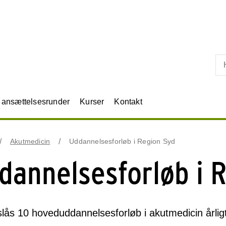
Skip til primært indhold
r ansættelsesrunder
Kurser
Kontakt
Akutmedicin
Uddannelsesforløb i Region Syd
dannelsesforløb i 
lås 10 hoveduddannelsesforløb i akutmedicin årlig