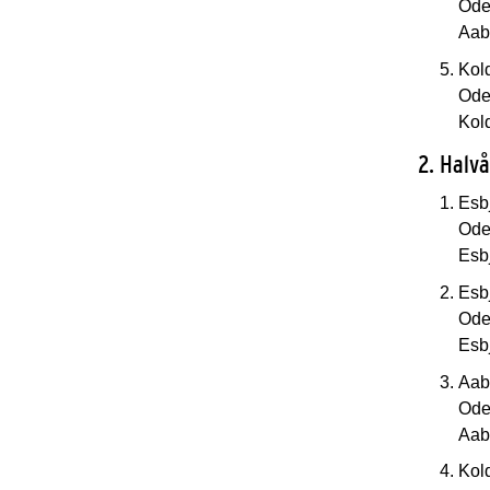
Oden
Aab
Kol
Oden
Kol
2. Halv
Esb
Oden
Esb
Esb
Oden
Esb
Aab
Oden
Aab
Kol