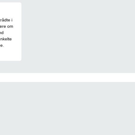
rådte i
mere om
nd
enkelte
e.