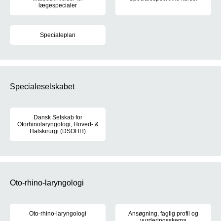
lægespecialer
Sundhedsstyrelsen fastsætter r
For hvert af de 39 lægespecialer er der udarbejdet målbeskrivel
Specialeplan
Den gældende specialeplan trådte i kraft den 1. juni 2017. Læs m
Specialeselskabet
Dansk Selskab for
Otorhinolaryngologi, Hoved- &
Halskirurgi (DSOHH)
DSOHH's formål er at fremme den oto-rhino-laryngologiske viden
Oto-rhino-laryngologi
Oto-rhino-laryngologi
Ansøgning, faglig profil og
vurderingsskema