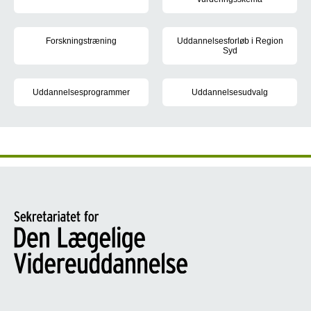
Som øre-næse-halslæge arbejder du med forebyggelse, diagnostik
Når du skal søge hoveduddannel
Forskningstræning
Uddannelsesforløb i Region
Syd
Du skal gennemføre forskningstræning i dit hoveduddannelsesforl
Der opslås 4 hoveduddannelsesfo
Uddannelsesprogrammer
Uddannelsesudvalg
I uddannelsesprogrammerne kan du læse om, hvordan du opnår de t
Medlemmer af uddannelsesudvalg