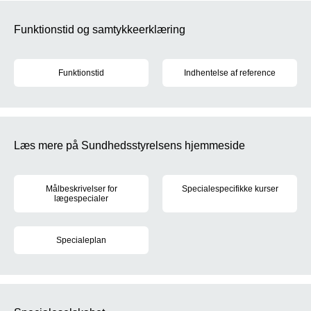
Funktionstid og samtykkeerklæring
Funktionstid
Indhentelse af reference
Der er regler for, hvor lang tid uddannelseslæger må være ansat 
Når du søger hoveduddannelse, b
Læs mere på Sundhedsstyrelsens hjemmeside
Målbeskrivelser for
Specialespecifikke kurser
lægespecialer
Sundhedsstyrelsen fastsætter r
For hvert af de 39 lægespecialer er der udarbejdet målbeskrivel
Specialeplan
Den gældende specialeplan trådte i kraft den 1. juni 2017. Læs m