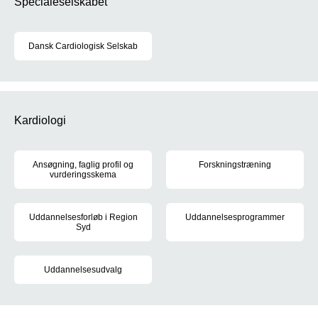
Specialeselskabet
Dansk Cardiologisk Selskab
DCS's formål at øge den teoretiske viden og praktiske fremskridt
Kardiologi
Ansøgning, faglig profil og
Forskningstræning
vurderingsskema
Du skal gennemføre forskningst
Når du skal søge hoveduddannelse, har du brug for følgende vær
Uddannelsesforløb i Region
Uddannelsesprogrammer
Syd
I uddannelsesprogrammerne kan 
Der opslås 7 hoveduddannelsesforløb i kardiologi årligt
Uddannelsesudvalg
Medlemmerne af uddannelsesudvalget i Kardiologi