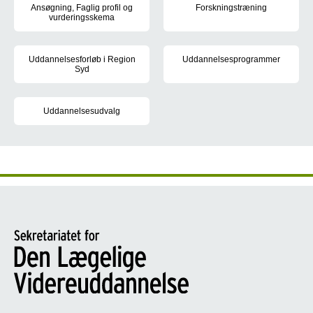
Ansøgning, Faglig profil og
Forskningstræning
vurderingsskema
Du skal gennemføre forskningst
Læs vejledningen nedenfor, når du vil søge hoveduddannelse i ger
Uddannelsesforløb i Region
Uddannelsesprogrammer
Syd
I uddannelsesprogrammerne kan 
Der opslås 7 hoveduddannelsesforløb i geriatri i Region Syd årligt
Uddannelsesudvalg
Medlemmerne af uddannelsesudvalget i geriatri