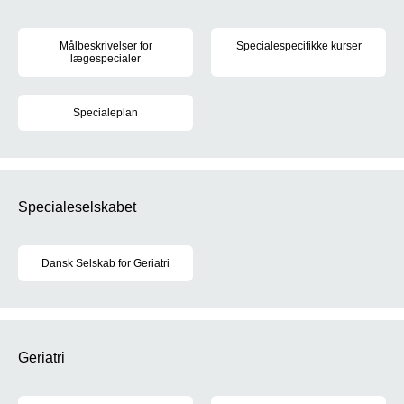
Målbeskrivelser for
Specialespecifikke kurser
lægespecialer
Sundhedsstyrelsen fastsætter r
For hvert af de 39 lægespecialer er der udarbejdet målbeskrivel
Specialeplan
Den gældende specialeplan trådte i kraft den 1. juni 2017. Læs m
Specialeselskabet
Dansk Selskab for Geriatri
DSG arbejder for: • At samle danske læger med særlig interesse og
Geriatri