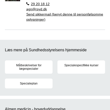
29 20 18 12
agn@rsyd.dk
Send sikkermail (benyt denne til personfølsomme
oplysninger)
Læs mere på Sundhedsstyrelsens hjemmeside
Målbeskrivelser for
Specialespecifikke kurser
lægespecialer
Sundhedsstyrelsen fastsætter r
For hvert af de 39 lægespecialer er der udarbejdet målbeskrivel
Specialeplan
Den gældende specialeplan trådte i kraft den 1. juni 2017. Læs m
Almen medicin - hoveduddannelse