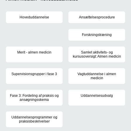
Hoveduddannelse
Ansættelsesprocedure
I almen medicin er der i perioden 2026-2030 dimensioneret 83 hoved
I forbindelse med besættelse a
Forskningstræning
Du skal gennemføre forskningst
Merit - almen medicin
Samlet aktivitets- og
kursusoversigt: Almen medicin
Som uddannelseslæge i almen medicin kan du søge merit for syge
Under speciallægeuddannelsen i 
Supervisionsgrupper i fase 3
Vagtuddannelse i almen
medicin
Implementering af supervisionsgrupper i fase 3 på speciallægeu
Uddannelsen til speciallæge i a
Fase 3: Fordeling af praksis og
Uddannelsesudvalg
ansøgningsskema
Medlemmer af uddannelsesudva
Hoveduddannelseslæger i almen medicin skal selv finde deres fas
Uddannelsesprogrammer og
praksisbeskrivelser
I uddannelsesprogrammerne kan du læse om, hvordan du opnår de