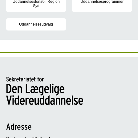
Uddannelsesforløb i Region
Uddannelsesprogrammer
Syd
I uddannelsesprogrammerne kan 
Der opslås 1 hoveduddannelsesforløb i neurokirurgi årligt, altid 
Uddannelsesudvalg
Medlemmerne af uddannelsesudvalget i neurokirurgi
Adresse