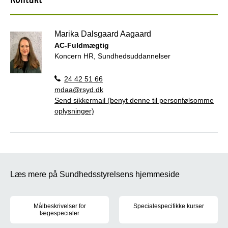
Marika Dalsgaard Aagaard
AC-Fuldmægtig
Koncern HR, Sundhedsuddannelser
24 42 51 66
mdaa@rsyd.dk
Send sikkermail (benyt denne til personfølsomme
oplysninger)
Læs mere på Sundhedsstyrelsens hjemmeside
Målbeskrivelser for
Specialespecifikke kurser
lægespecialer
Sundhedsstyrelsen fastsætter r
For hvert af de 39 lægespecialer er der udarbejdet målbeskrivel