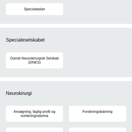
Specialeplan
Den gældende specialeplan trådte i kraft den 1. juni 2017. Læs m
Specialeselskabet
Dansk Neurokirurgisk Selskab
(DNKS)
DNKS's formål bl.a. at arbejde for, at der i Danmark er et optimal
Neurokirurgi
Ansøgning, faglig profil og
Forskningstræning
vurderingsskema
Du skal gennemføre forskningst
Læs vejledningen nedenfor, når du vil søge hoveduddannelse i Ne