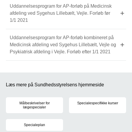
Uddannelsesprogram for AP-forløb på Medicinsk
afdeling ved Sygehus Lillebælt, Vejle. Forløb før
1/1 2021
Uddannelsesprogram for AP-forløb kombineret på
Medicinsk afdeling ved Sygehus Lillebælt, Vejle og
Psykiatrisk afdeling i Vejle. Forløb efter 1/1 2021
Læs mere på Sundhedsstyrelsens hjemmeside
Målbeskrivelser for
Specialespecifikke kurser
lægespecialer
Sundhedsstyrelsen fastsætter r
For hvert af de 39 lægespecialer er der udarbejdet målbeskrivel
Specialeplan
Den gældende specialeplan trådte i kraft den 1. juni 2017. Læs m