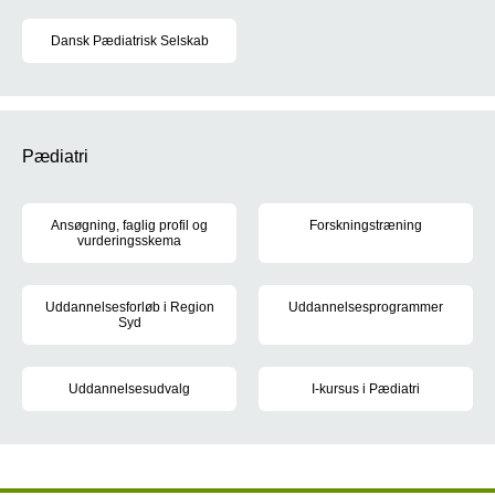
Dansk Pædiatrisk Selskab
Selskabets formål er at fremme videnskabelig og praktisk udviklin
Pædiatri
Ansøgning, faglig profil og
Forskningstræning
vurderingsskema
Du skal gennemføre forskningst
Læs vejledningen nedenfor, når du vil søge hoveduddannelse i pæ
Uddannelsesforløb i Region
Uddannelsesprogrammer
Syd
I uddannelsesprogrammerne kan 
Der opslås 6 hoveduddannelsesforløb i pædiatri årligt, med start 
Uddannelsesudvalg
I-kursus i Pædiatri
Medlemmerne af uddannelsesudvalget i pædiatri
I-læge kurserne inden for pædia