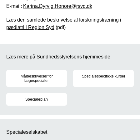
E-mail:
Karina.Dyrvig.Honore@rsyd.dk
Læs den samlede beskrivelse af forskningstræning i
pædiatri i Region Syd
(pdf)
Læs mere på Sundhedsstyrelsens hjemmeside
Målbeskrivelser for
Specialespecifikke kurser
lægespecialer
Sundhedsstyrelsen fastsætter r
For hvert af de 39 lægespecialer er der udarbejdet målbeskrivel
Specialeplan
Den gældende specialeplan trådte i kraft den 1. juni 2017. Læs m
Specialeselskabet