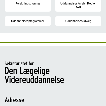
Forskningstræning
Uddannelsesforløb i Region
Syd
Du skal gennemføre forskningstræning i dit hoveduddannelsesforl
Der opslås 6 hoveduddannelsesfo
Uddannelsesprogrammer
Uddannelsesudvalg
I uddannelsesprogrammerne kan du læse om, hvordan du opnår de t
Medlemmer af uddannelsesudval
Adresse