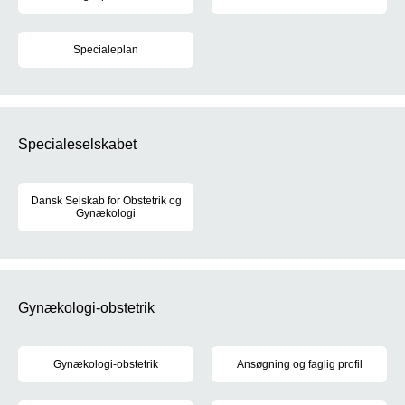
Sundhedsstyrelsen fastsætter r
For hvert af de 39 lægespecialer er der udarbejdet målbeskrivel
Specialeplan
Den gældende specialeplan trådte i kraft den 1. juni 2017. Læs m
Specialeselskabet
Dansk Selskab for Obstetrik og
Gynækologi
En af DSOGs hovedopgaver at arbejde for at fremme kvinders su
Gynækologi-obstetrik
Gynækologi-obstetrik
Ansøgning og faglig profil
Som gynækolog-obstetriker arbejder du med underlivssygdomme, g
Når du skal søge hoveduddannel