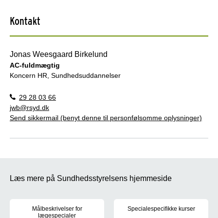
Kontakt
Jonas Weesgaard Birkelund
AC-fuldmægtig
Koncern HR, Sundhedsuddannelser
29 28 03 66
jwb@rsyd.dk
Send sikkermail (benyt denne til personfølsomme oplysninger)
Læs mere på Sundhedsstyrelsens hjemmeside
Målbeskrivelser for
Specialespecifikke kurser
lægespecialer