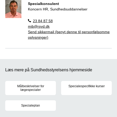
Specialkonsulent
Koncern HR, Sundhedsuddannelser
23 84 87 58
mib@rsyd.dk
Send sikkermail (benyt denne til personfølsomme
oplysninger)
Læs mere på Sundhedsstyrelsens hjemmeside
Målbeskrivelser for
Specialespecifikke kurser
lægespecialer
Sundhedsstyrelsen fastsætter r
For hvert af de 39 lægespecialer er der udarbejdet målbeskrivel
Specialeplan
Den gældende specialeplan trådte i kraft den 1. juni 2017. Læs m