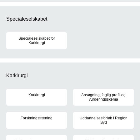
Specialeselskabet
Specialeselskabet for
Karkirurgi
DKKS's formål er at fremme behandlingen af patienter med kar
Karkirurgi
Karkirurgi
Ansøgning, faglig profil og
vurderingsskema
Som karkirurg arbejder du med at behandle blodkarsygdomme, hoved
Når du skal søge hoveduddannel
Forskningstræning
Uddannelsesforløb i Region
Syd
Du skal gennemføre forskningstræning i dit hoveduddannelsesforl
Der opslås 2 hoveduddannelsesfo