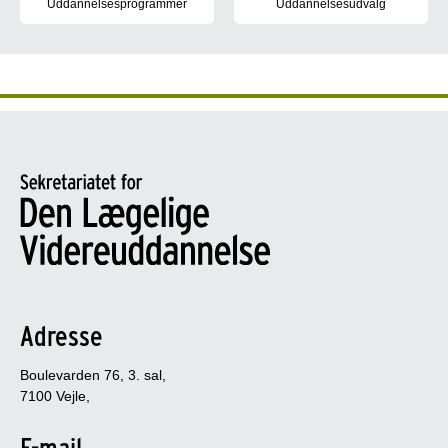
Uddannelsesprogrammer
Uddannelsesudvalg
I uddannelsesprogrammerne kan du læse om, hvordan du opnår de t
Medlemmerne af uddannelsesudv
Adresse
Boulevarden 76, 3. sal,
7100 Vejle,
E-mail