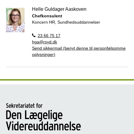
Helle Guldager Aaskoven
Chefkonsulent
Koncern HR, Sundhedsuddannelser
23 66 75 17
hga@rsyd.dk
Send sikkermail (benyt denne til personfølsomme
oplysninger)