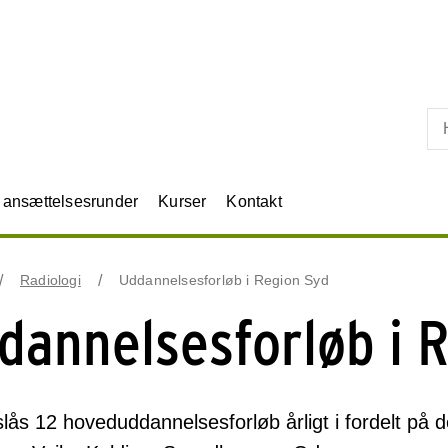
Skip til primært indhold
r ansættelsesrunder
Kurser
Kontakt
Radiologi
Uddannelsesforløb i Region Syd
dannelsesforløb i 
lås 12 hoveduddannelsesforløb årligt i fordelt på de