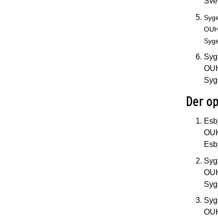
Sve
Syge
OUH
Syge
Syg
OUH
Syg
Der op
Esb
OUH
Esb
Syg
OUH
Syg
Syg
OUH