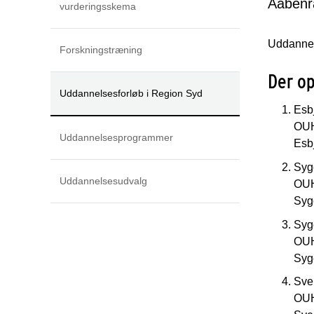
Aabenr
vurderingsskema
Uddannels
Forskningstræning
Der op
Uddannelsesforløb i Region Syd
Esb
OUH
Uddannelsesprogrammer
Esb
Syg
Uddannelsesudvalg
OUH
Syg
Syg
OUH
Syg
Sve
OUH