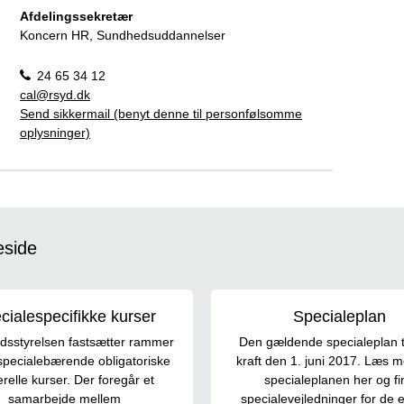
Afdelingssekretær
Koncern HR, Sundhedsuddannelser
24 65 34 12
cal@rsyd.dk
Send sikkermail (benyt denne til personfølsomme
oplysninger)
eside
cialespecifikke kurser
Specialeplan
sstyrelsen fastsætter rammer
Den gældende specialeplan t
specialebærende obligatoriske
kraft den 1. juni 2017. Læs 
relle kurser. Der foregår et
specialeplanen her og fi
samarbejde mellem
specialevejledninger for de 