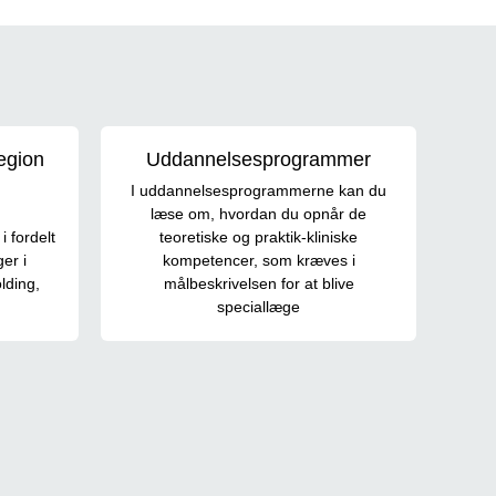
egion
Uddannelsesprogrammer
I uddannelsesprogrammerne kan du
læse om, hvordan du opnår de
i fordelt
teoretiske og praktik-kliniske
er i
kompetencer, som kræves i
lding,
målbeskrivelsen for at blive
speciallæge