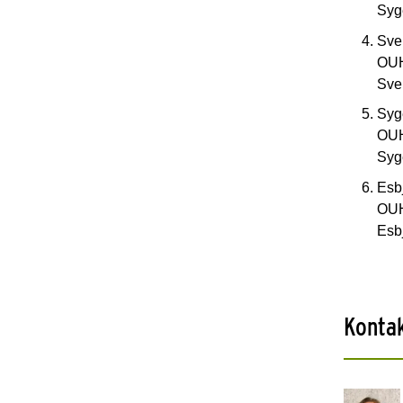
Syg
Sve
OUH
Sve
Syg
OUH
Syg
Esb
OUH
Esb
Konta