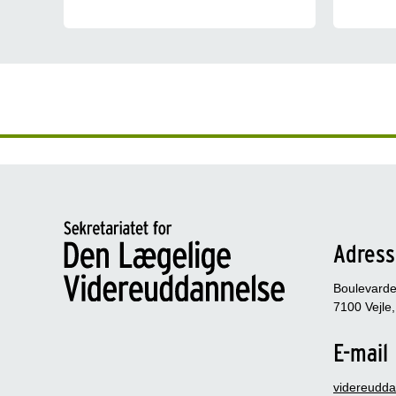
Adres
Boulevarden
7100 Vejle,
E-mail
videreudd