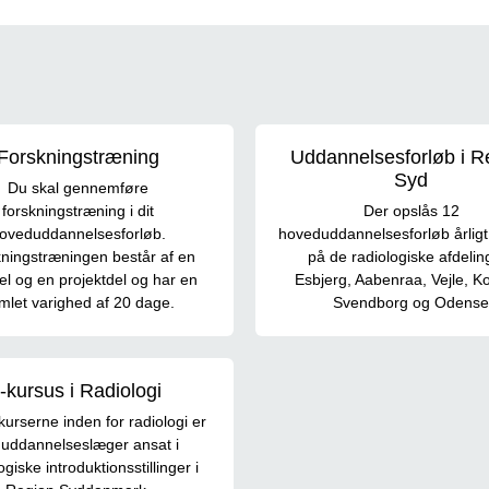
Forskningstræning
Uddannelsesforløb i R
Syd
Du skal gennemføre
forskningstræning i dit
Der opslås 12
oveduddannelsesforløb.
hoveduddannelsesforløb årligt 
ningstræningen består af en
på de radiologiske afdeling
el og en projektdel og har en
Esbjerg, Aabenraa, Vejle, Ko
mlet varighed af 20 dage.
Svendborg og Odense
I-kursus i Radiologi
kurserne inden for radiologi er
 uddannelseslæger ansat i
ogiske introduktionsstillinger i