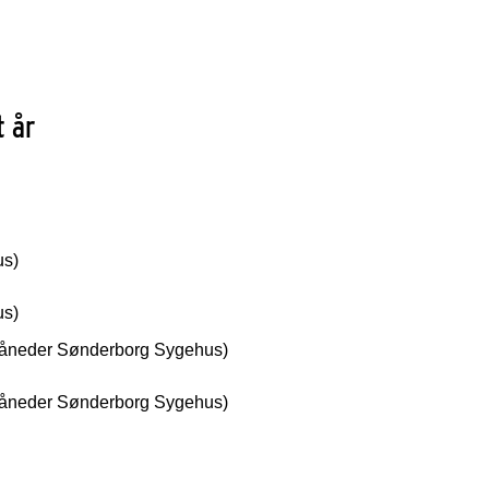
t år
us)
us)
måneder Sønderborg Sygehus)
måneder Sønderborg Sygehus)