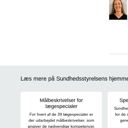
Læs mere på Sundhedsstyrelsens hjemm
Målbeskrivelser for
Spe
lægespecialer
Sundhed
For hvert af de 39 lægespecialer er
for de 
der udarbejdet målbeskrivelser, som
gene
angiver de nødvendige kompetencer,