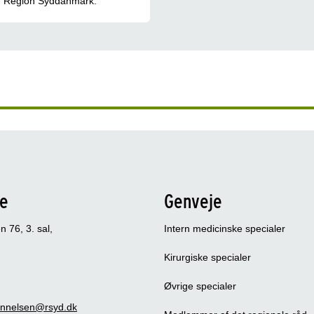
Region Syddanmark.
se
Genveje
 76, 3. sal,
Intern medicinske specialer
Kirurgiske specialer
Øvrige specialer
annelsen@rsyd.dk