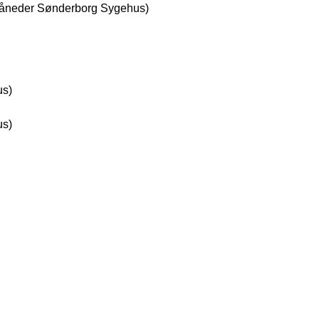
måneder Sønderborg Sygehus)
us)
us)