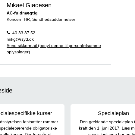
Mikael Giødesen
AC-fuldmægtig
Koncern HR, Sundhedsuddannelser
40 33 87 52
mikg@rsyd.dk
Send sikkermail (benyt denne til personfølsomme
oplysninger)
eside
cialespecifikke kurser
Specialeplan
sstyrelsen fastsætter rammer
Den gældende specialeplan t
specialebærende obligatoriske
kraft den 1. juni 2017. Læs 
relle kurser. Der foregår et
specialeplanen her og fi