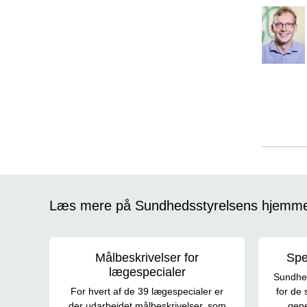
Læs mere på Sundhedsstyrelsens hjemm
Målbeskrivelser for
Spe
lægespecialer
Sundhed
For hvert af de 39 lægespecialer er
for de 
der udarbejdet målbeskrivelser, som
gene