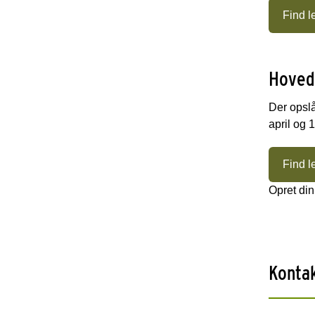
Find l
Hovedu
Der opslå
april og 1
Find l
Opret din
Konta