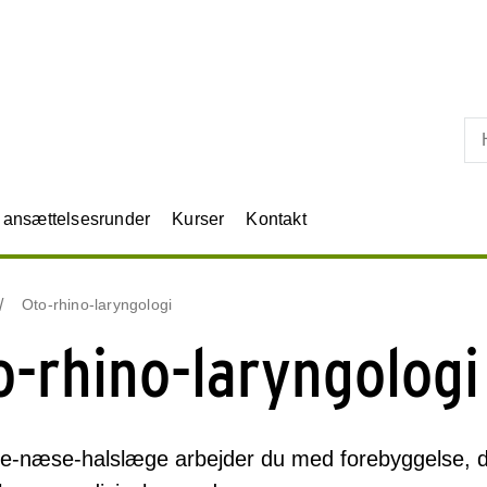
Skip til primært indhold
r ansættelsesrunder
Kurser
Kontakt
Oto-rhino-laryngologi
o-rhino-laryngologi
-næse-halslæge arbejder du med forebyggelse, dia