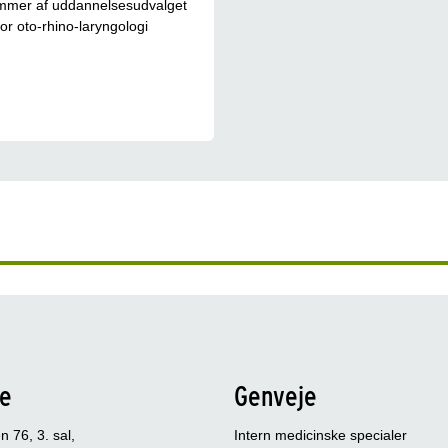
mer af uddannelsesudvalget
for oto-rhino-laryngologi
se
Genveje
 76, 3. sal,
Intern medicinske specialer