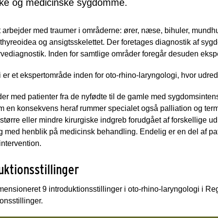
iske og medicinske sygdomme.
 arbejder med traumer i områderne: ører, næse, bihuler, mundhule
thyreoidea og ansigtsskelettet. Der foretages diagnostik af s
vediagnostik. Inden for samtlige områder foregår desuden ekspe
 er et ekspertområde inden for oto-rhino-laryngologi, hvor udre
er med patienter fra de nyfødte til de gamle med sygdomsintensit
 en konsekvens heraf rummer specialet også palliation og termin
 større eller mindre kirurgiske indgreb forudgået af forskellig
 med henblik på medicinsk behandling. Endelig er en del af pa
intervention.
uktionsstillinger
mensioneret 9 introduktionsstillinger i oto-rhino-laryngologi i 
onsstillinger.