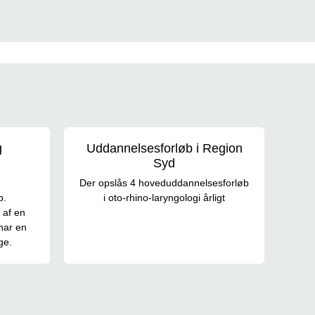
g
Uddannelsesforløb i Region
Syd
Der opslås 4 hoveduddannelsesforløb
b.
i oto-rhino-laryngologi årligt
 af en
 har en
ge.