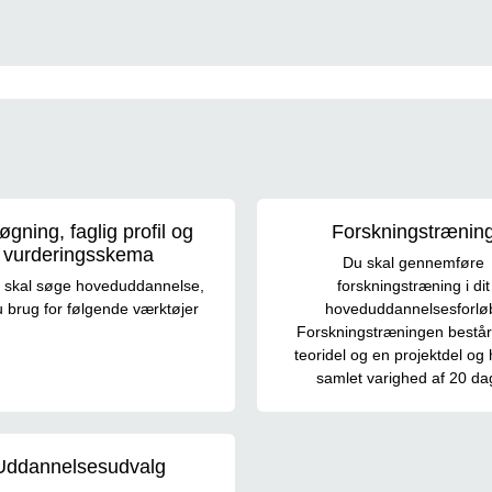
gning, faglig profil og
Forskningstrænin
vurderingsskema
Du skal gennemføre
 skal søge hoveduddannelse,
forskningstræning i dit
u brug for følgende værktøjer
hoveduddannelsesforlø
Forskningstræningen består
teoridel og en projektdel og
samlet varighed af 20 da
Uddannelsesudvalg