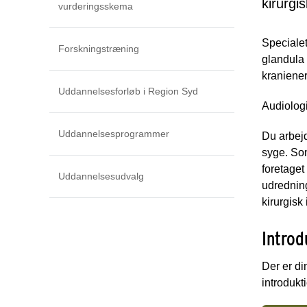
kirurg
vurderingsskema
Specialet
Forskningstræning
glandula 
kraniener
Uddannelsesforløb i Region Syd
Audiologi
Uddannelsesprogrammer
Du arbejd
syge. Som
foretaget
Uddannelsesudvalg
udredning
kirurgisk 
Introd
Der er di
introdukti