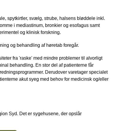
, spytkirtler, svælg, strube, halsens bløddele inkl.
ygdomme i mediastinum, bronkier og esofagus samt
rimentel og klinisk forskning.
dning og behandling af høretab foregår.
eter fra 'raske' med mindre problemer til alvorligt
al behandling. En stor del af patienterne får
e udredningsprogrammer. Derudover varetager specialet
tienterne akut syeg med behov for medicinsk og/eller
Region Syd. Det er sygehusene, der opslår