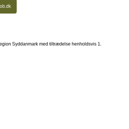
job.dk
i Region Syddanmark med tiltrædelse henholdsvis 1.