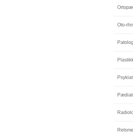
Ortopæd
Oto-rhi
Patolog
Plastikk
Psykiat
Pædiatr
Radiol
Retsme