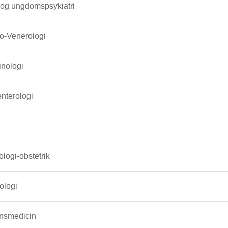
 og ungdomspsykiatri
o-Venerologi
inologi
nterologi
ogi-obstetrik
logi
onsmedicin