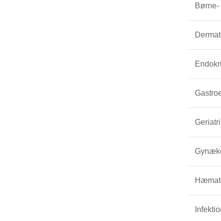
Børne-
Dermat
Endokr
Gastroe
Geriatri
Gynækol
Hæmato
Infekti