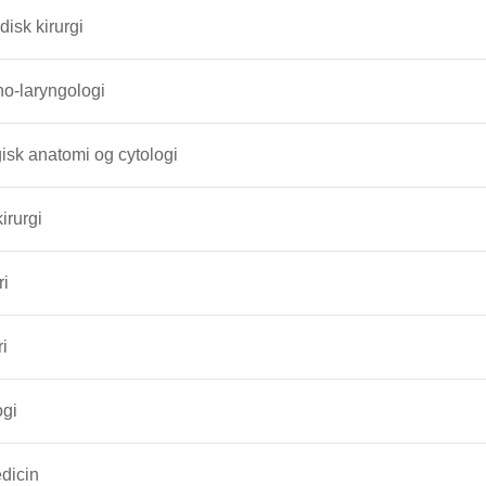
isk kirurgi
no-laryngologi
isk anatomi og cytologi
irurgi
ri
i
ogi
dicin