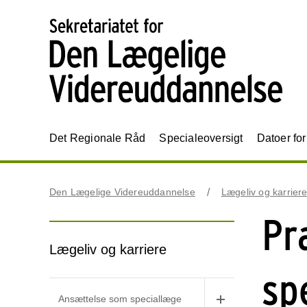
Det Regionale Råd
Specialeoversigt
Datoer fo
Den Lægelige Videreuddannelse
Lægeliv og karrier
Pr
Lægeliv og karriere
sp
Ansættelse som speciallæge