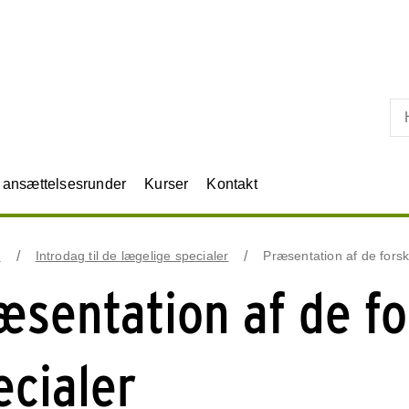
Skip til primært indhold
r ansættelsesrunder
Kurser
Kontakt
e
Introdag til de lægelige specialer
Præsentation af de forsk
æsentation af de fo
ecialer