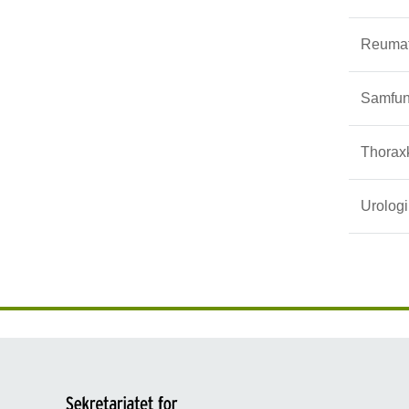
Reumat
Samfun
Thoraxk
Urologi