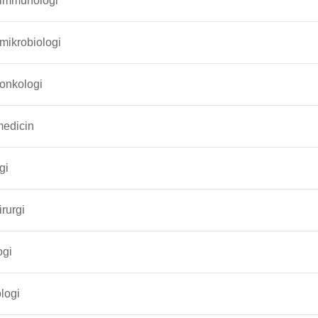
 immunologi
 mikrobiologi
 onkologi
edicin
gi
rurgi
ogi
logi