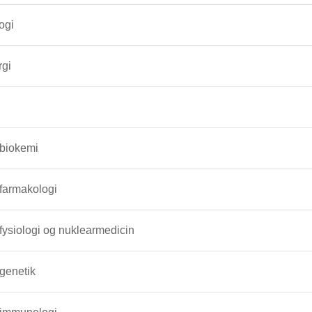
ogi
rgi
 biokemi
 farmakologi
 fysiologi og nuklearmedicin
 genetik