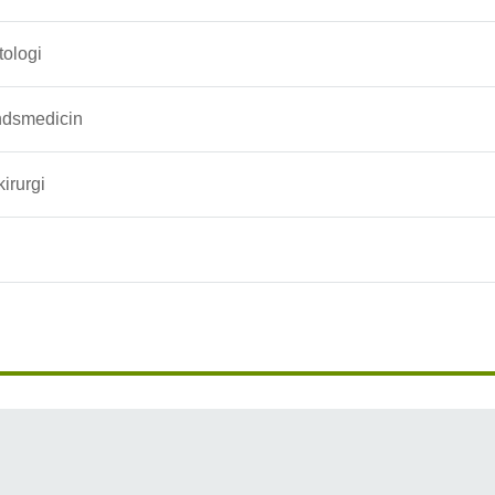
ologi
dsmedicin
irurgi