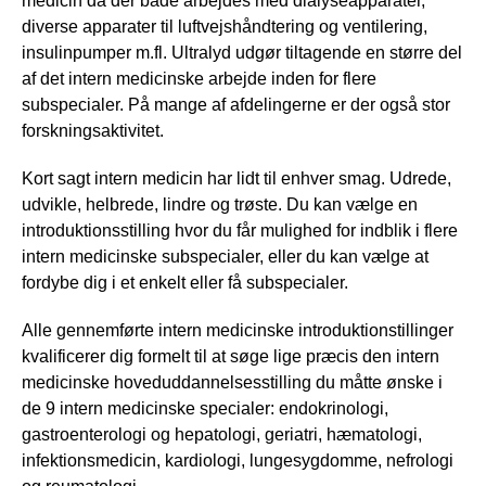
medicin da der både arbejdes med dialyseapparater,
diverse apparater til luftvejshåndtering og ventilering,
insulinpumper m.fl. Ultralyd udgør tiltagende en større del
af det intern medicinske arbejde inden for flere
subspecialer. På mange af afdelingerne er der også stor
forskningsaktivitet.
Kort sagt intern medicin har lidt til enhver smag. Udrede,
udvikle, helbrede, lindre og trøste. Du kan vælge en
introduktionsstilling hvor du får mulighed for indblik i flere
intern medicinske subspecialer, eller du kan vælge at
fordybe dig i et enkelt eller få subspecialer.
Alle gennemførte intern medicinske introduktionstillinger
kvalificerer dig formelt til at søge lige præcis den intern
medicinske hoveduddannelsesstilling du måtte ønske i
de 9 intern medicinske specialer: endokrinologi,
gastroenterologi og hepatologi, geriatri, hæmatologi,
infektionsmedicin, kardiologi, lungesygdomme, nefrologi